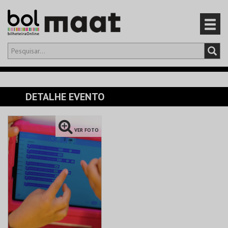
Olá,
iniciar sessão
PT
0
CARRINHO
DETALHE EVENTO
EVENTOS
VER FOTO
CARTÕES
PRODUTOS