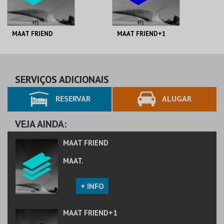
MAAT FRIEND
MAAT FRIEND+1
MAAT.
MAAT.
AQUISIÇÃO
AQUISIÇÃO
SERVIÇOS ADICIONAIS
RESERVAR
ALUGAR
MAIS INFO
MAIS INFO
COMPRAR
COMPRAR
VEJA AINDA:
MAAT FRIEND
MAAT.
+ INFO
MAAT FRIEND+1