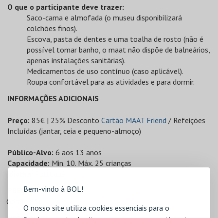
O que o participante deve trazer:
Saco-cama e almofada (o museu disponibilizará
colchões finos).
Escova, pasta de dentes e uma toalha de rosto (não é
possível tomar banho, o maat não dispõe de balneários,
apenas instalações sanitárias).
Medicamentos de uso contínuo (caso aplicável).
Roupa confortável para as atividades e para dormir.
INFORMAÇÕES ADICIONAIS
Preço:
85€ | 25% Desconto
Cartão MAAT Friend
/ Refeições
Incluídas (jantar, ceia e pequeno-almoço)
Público-Alvo:
6 aos 13 anos
Capacidade:
Min. 10. Máx. 25 crianças
Idioma:
Português
Bem-vindo à BOL!
PREÇOS
Geral - 85€
O nosso site utiliza cookies essenciais para o