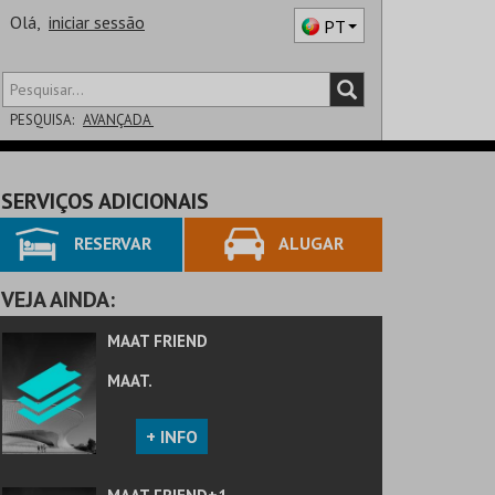
Olá,
iniciar sessão
PT
PESQUISA:
AVANÇADA
DISTRITO
SERVIÇOS ADICIONAIS
SALA
RESERVAR
ALUGAR
VEJA AINDA:
MAAT FRIEND
MAAT.
+ INFO