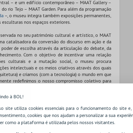
tral – e um edifício contemporâneo – MAAT Gallery –
o do rio Tejo – MAAT Garden. Para além da programação
da
–, o museu integra também exposições permanentes,
s esculturas nos espaços exteriores.
eservada no seu património cultural e artístico, o MAAT
 catalisadora da conversão do discurso em ação e da
 poder de escolha através da articulação do debate, da
hecimento. Com o objetivo de incentivar uma relação
ções culturais e a mutação social, o museu procura
ões intelectuais e os meios criativos através dos quais
quitetura) e criamos (com a tecnologia) o mundo em que
ente redefinimos o nosso compromisso coletivo para
os.
indo à BOL!
a de Portugal - 15€
o site utiliza cookies essenciais para o funcionamento do site e
nsentimento, cookies que nos ajudam a personalizar a sua experiên
2 anos)
Preço Inteiro
er como a plataforma é utilizada pelos nossos visitantes.