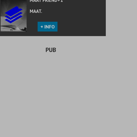
MAAT FRIEND+1
MAAT.
+ INFO
PUB