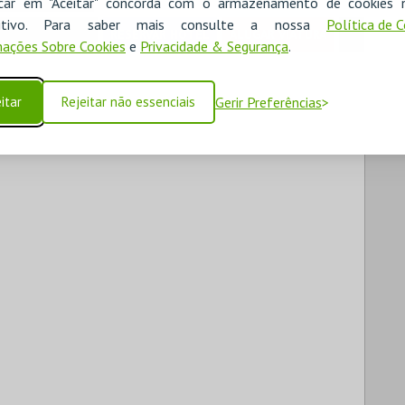
icar em "Aceitar" concorda com o armazenamento de cookies 
ositivo. Para saber mais consulte a nossa
Política de 
RESERVAR HOTEL
ALUGAR VIATURA
ações Sobre Cookies
e
Privacidade & Segurança
.
itar
Rejeitar não essenciais
Gerir Preferências