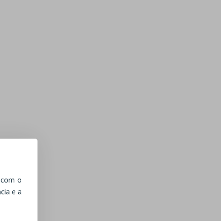
, com o
cia e a