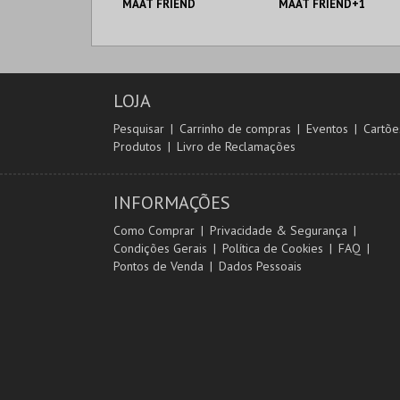
MAAT FRIEND
MAAT FRIEND+1
MAAT.
MAAT.
AQUISIÇÃO
AQUISIÇÃO
LOJA
MAIS INFO
MAIS INFO
Pesquisar
Carrinho de compras
Eventos
Cartõe
Produtos
Livro de Reclamações
COMPRAR
COMPRAR
INFORMAÇÕES
Como Comprar
Privacidade & Segurança
Condições Gerais
Política de Cookies
FAQ
Pontos de Venda
Dados Pessoais