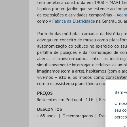
termoelétrica construída em 1908 – MAAT Cen
ligados por um jardim que se estende ao long
de exposições e atividades temporárias –
Agen
como
A Fábrica da Eletricidade
na Central, ou a
Partindo das múltiplas camadas da história pr
advoga um conceito de museu como plataforma
autonomização do público no exercício do seu
partilha de posições e da formulação de con
aberta e transformadora entre as institui
simultaneamente interrogar e celebrar as ambiç
imaginamos (com a arte), habitamos (com a ar
vivemos – isto é, os modos como constantem
com o ecossistema planetário a que pertencem
Bem-v
PREÇOS
Residentes em Portugal - 11€
Residentes for
O noss
DESCONTOS
seu co
+ 65 anos
Desempregados
Estudante (+1
perceb